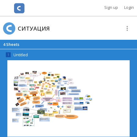
Cacoo
Sign up
Login
СИТУАЦИЯ
4
Sheets
Untitled